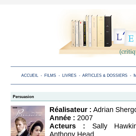
ACCUEIL
-
FILMS
-
LIVRES
-
ARTICLES & DOSSIERS
-
M
Persuasion
Réalisateur :
Adrian Sherg
Année :
2007
Acteurs :
Sally Hawkin
Anthony Head...