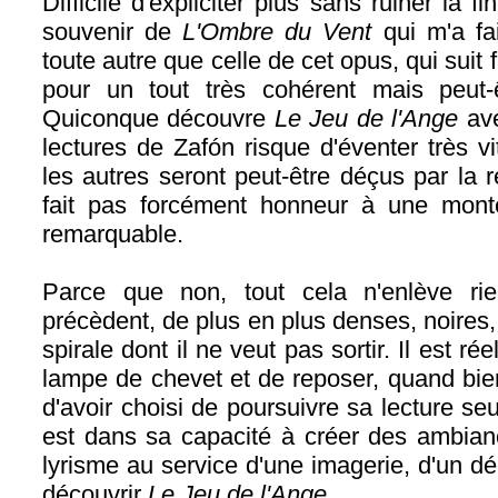
Difficile d'expliciter plus sans ruiner la fi
souvenir de
L'Ombre du Vent
qui m'a fa
toute autre que celle de cet opus, qui suit
pour un tout très cohérent mais peut
Quiconque découvre
Le Jeu de l'Ange
ave
lectures de Zafón risque d'éventer très vi
les autres seront peut-être déçus par la r
fait pas forcément honneur à une mont
remarquable.
Parce que non, tout cela n'enlève ri
précèdent, de plus en plus denses, noires,
spirale dont il ne veut pas sortir. Il est rée
lampe de chevet et de reposer, quand bi
d'avoir choisi de poursuivre sa lecture se
est dans sa capacité à créer des ambian
lyrisme au service d'une imagerie, d'un déc
découvrir
Le Jeu de l'Ange
.